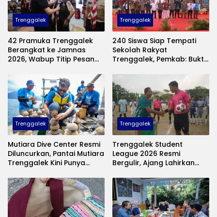
Trenggalek
Trenggalek
42 Pramuka Trenggalek
240 Siswa Siap Tempati
Berangkat ke Jamnas
Sekolah Rakyat
2026, Wabup Titip Pesan
Trenggalek, Pemkab: Bukti
Jaga Nama Baik Daerah
Nyata Negara Hadir untuk
Anak Kurang Mampu
Trenggalek
Trenggalek
Mutiara Dive Center Resmi
Trenggalek Student
Diluncurkan, Pantai Mutiara
League 2026 Resmi
Trenggalek Kini Punya
Bergulir, Ajang Lahirkan
Wisata Bawah Laut
Bibit Pesepak Bola Muda
Andalan
Perebutkan Piala Bupati