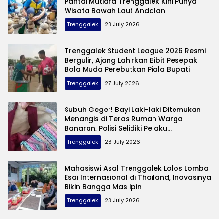
Pantai Mutiara Trenggalek Kini Punya
Wisata Bawah Laut Andalan
Trenggalek
28 July 2026
Trenggalek Student League 2026 Resmi
Bergulir, Ajang Lahirkan Bibit Pesepak
Bola Muda Perebutkan Piala Bupati
Trenggalek
27 July 2026
Subuh Geger! Bayi Laki-laki Ditemukan
Menangis di Teras Rumah Warga
Banaran, Polisi Selidiki Pelaku
Pembuangan
Trenggalek
26 July 2026
Mahasiswi Asal Trenggalek Lolos Lomba
Esai Internasional di Thailand, Inovasinya
Bikin Bangga Mas Ipin
Trenggalek
23 July 2026