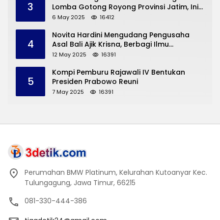
3
Lomba Gotong Royong Provinsi Jatim, Ini
yang Disampaikan Sekda Trenggalek
6 May 2025
16412
Novita Hardini Mengudang Pengusaha
4
Asal Bali Ajik Krisna, Berbagi Ilmu
Pengembangan Pariwisata dan UMKM
12 May 2025
16391
Trenggalek
Kompi Pemburu Rajawali IV Bentukan
5
Presiden Prabowo Reuni
7 May 2025
16391
Perumahan BMW Platinum, Kelurahan Kutoanyar Kec.
Tulungagung, Jawa Timur, 66215
081-330-444-386