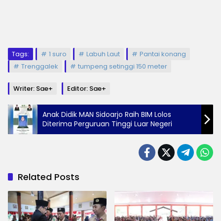
Tags:
1 suro
Labuh Laut
Pantai konang
Trenggalek
tumpeng setinggi 150 meter
Writer: Sae+
Editor: Sae+
Anak Didik MAN Sidoarjo Raih BIM Lolos
Diterima Perguruan Tinggi Luar Negeri
Related Posts