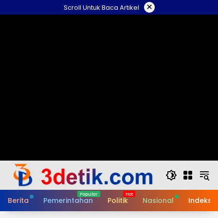
Skip
×
Scroll Untuk Baca Artikel
to
content
Berita
Pemerintahan
Politik
Nasional
Indeks B