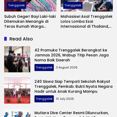
Trenggalek
Trenggalek
Subuh Geger! Bayi Laki-laki
Mahasiswi Asal Trenggalek
Ditemukan Menangis di
Lolos Lomba Esai
Teras Rumah Warga
Internasional di Thailand,
Banaran, Polisi Selidiki
Inovasinya Bikin Bangga
Pelaku Pembuangan
Mas Ipin
Read Also
42 Pramuka Trenggalek Berangkat ke
Jamnas 2026, Wabup Titip Pesan Jaga
Nama Baik Daerah
Trenggalek
3 August 2026
240 Siswa Siap Tempati Sekolah Rakyat
Trenggalek, Pemkab: Bukti Nyata Negara
Hadir untuk Anak Kurang Mampu
Trenggalek
31 July 2026
Mutiara Dive Center Resmi Diluncurkan,