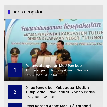
Berita Popular
Penandatanganan MoU Pemkab
1
Tulungagung dan Kejaksaan Negeri
Permasalahan Hukum
16 May 2025
16447
Dinas Pendidikan Kabupaten Madiun
2
Tutup Mata, Bangunan SD Roboh Kades
Dermorejo Bangun Pakai Dana Pribadi
6 May 2025
16425
Desa Karang Anom Masuk 3 Kategori