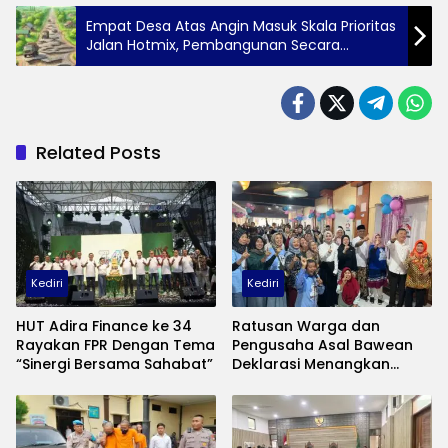
Empat Desa Atas Angin Masuk Skala Prioritas
Jalan Hotmix, Pembangunan Secara
Bertahap
Related Posts
Kediri
Kediri
HUT Adira Finance ke 34
Ratusan Warga dan
Rayakan FPR Dengan Tema
Pengusaha Asal Bawean
“Sinergi Bersama Sahabat”
Deklarasi Menangkan
Vinanda – Gus Qowim di
Pilwali Kediri