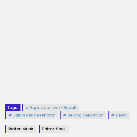
Tags:
Bupati dan wakil Bupati
Jalani cek kesehatan
Jelang pelantikan
Kediri
Writer: Munir
Editor: Sae+