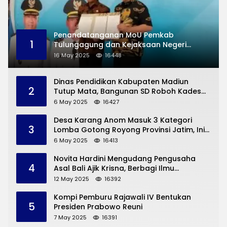
Penandatanganan MoU Pemkab
1
Tulungagung dan Kejaksaan Negeri
Permasalahan Hukum
16 May 2025
16448
Dinas Pendidikan Kabupaten Madiun
2
Tutup Mata, Bangunan SD Roboh Kades
Dermorejo Bangun Pakai Dana Pribadi
6 May 2025
16427
Desa Karang Anom Masuk 3 Kategori
3
Lomba Gotong Royong Provinsi Jatim, Ini
yang Disampaikan Sekda Trenggalek
6 May 2025
16413
Novita Hardini Mengudang Pengusaha
4
Asal Bali Ajik Krisna, Berbagi Ilmu
Pengembangan Pariwisata dan UMKM
12 May 2025
16392
Trenggalek
Kompi Pemburu Rajawali IV Bentukan
5
Presiden Prabowo Reuni
7 May 2025
16391