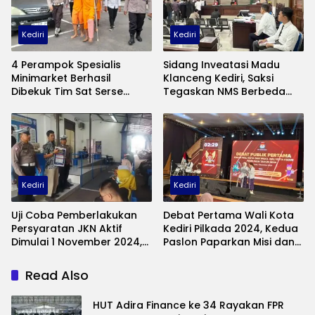
Kediri
Kediri
4 Perampok Spesialis
Sidang Inveatasi Madu
Minimarket Berhasil
Klanceng Kediri, Saksi
Dibekuk Tim Sat Serse
Tegaskan NMS Berbeda
Polres Kediri Kota, Satu
Dengan Koperasi NMSI
Pelaku Dihadiahi Timah
Panas
Kediri
Kediri
Uji Coba Pemberlakukan
Debat Pertama Wali Kota
Persyaratan JKN Aktif
Kediri Pilkada 2024, Kedua
Dimulai 1 November 2024,
Paslon Paparkan Misi dan
Ini Syarat Pengurusan SIM
Visi Untuk Dapatkan
Simpatik Masyarakat
Read Also
HUT Adira Finance ke 34 Rayakan FPR