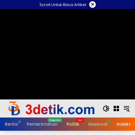
Skip
×
Scroll Untuk Baca Artikel
to
content
Berita
Pemerintahan
Politik
Nasional
Indeks B