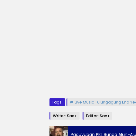
Tags:
Live Music Tulungagung End Ye
Writer: Sae+
Editor: Sae+
Paguyuban PKL Bunga Alun-Alu