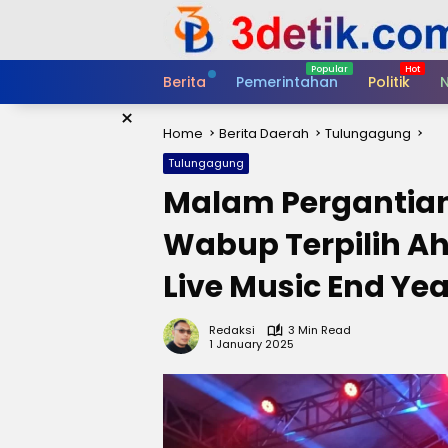
Skip
to
content
Berita
Pemerintahan
Politik
N
×
Home
Berita Daerah
Tulungagung
Tulungagung
Malam Pergantian
Wabup Terpilih A
Live Music End Ye
Redaksi
3 Min Read
1 January 2025