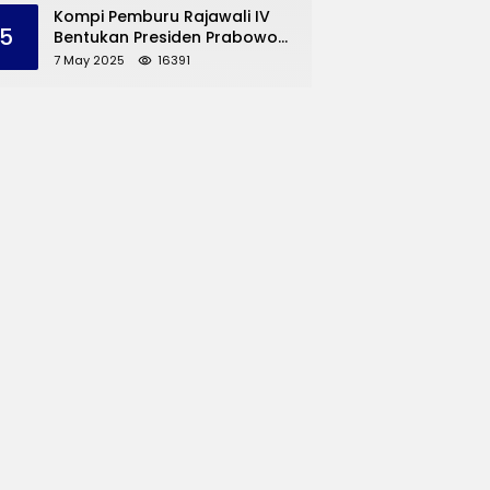
dan UMKM Trenggalek
Kompi Pemburu Rajawali IV
5
Bentukan Presiden Prabowo
Reuni
7 May 2025
16391