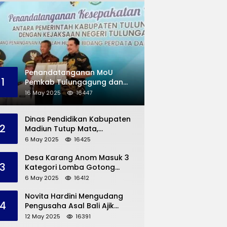
Penandatanganan MoU
1
Pemkab Tulungagung dan
Kejaksaan Negeri
16 May 2025
16447
Permasalahan Hukum
Dinas Pendidikan Kabupaten
2
Madiun Tutup Mata,
Bangunan SD Roboh Kades
6 May 2025
16425
Dermorejo Bangun Pakai
Dana Pribadi
Desa Karang Anom Masuk 3
3
Kategori Lomba Gotong
Royong Provinsi Jatim, Ini
6 May 2025
16412
yang Disampaikan Sekda
Trenggalek
Novita Hardini Mengudang
4
Pengusaha Asal Bali Ajik
Krisna, Berbagi Ilmu
12 May 2025
16391
Pengembangan Pariwisata