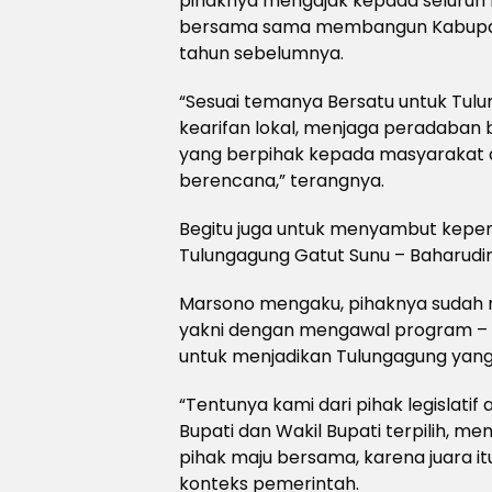
pihaknya mengajak kepada seluruh m
bersama sama membangun Kabupaten
tahun sebelumnya.
“Sesuai temanya Bersatu untuk Tulu
kearifan lokal, menjaga peradab
yang berpihak kepada masyarakat
berencana,” terangnya.
Begitu juga untuk menyambut kepemi
Tulungagung Gatut Sunu – Baharudin
Marsono mengaku, pihaknya sudah 
yakni dengan mengawal program – pr
untuk menjadikan Tulungagung yang 
“Tentunya kami dari pihak legisla
Bupati dan Wakil Bupati terpilih, 
pihak maju bersama, karena juara it
konteks pemerintah.