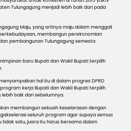
asyarakat untuk konsisten di tahun 2015 yakni
 Tulungagung menjadi lebih baik dari pada
ngagung Maju, yang artinya maju dalam menggali
an berkebudayaan, membangun perekonomian
 dan pembangunan Tulungagung semesta
mpinan baru Bupati dan Wakil Bupati terpilih
.
menyampaikan hal itu di dalam progres DPRD
ogram kerja Bupati dan Wakil Bupati terpilih
lebih baik dari sebelumnya.
tif akan membangun sebuah keselarasan dengan
mengakselerasi seluruh program agar supaya semua
u tidak satu, juara itu harus bersama dalam