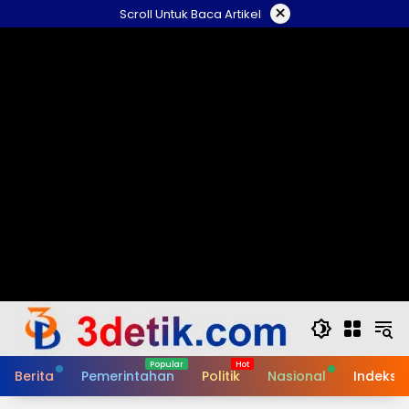
Skip
×
Scroll Untuk Baca Artikel
to
content
Berita
Pemerintahan
Politik
Nasional
Indeks B