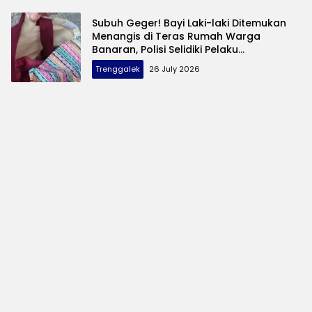
Subuh Geger! Bayi Laki-laki Ditemukan
Menangis di Teras Rumah Warga
Banaran, Polisi Selidiki Pelaku
Pembuangan
Trenggalek
26 July 2026