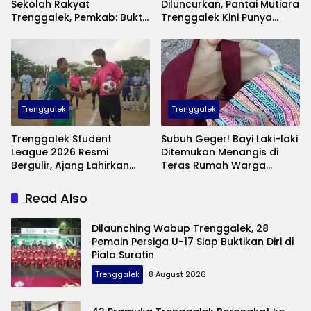
Sekolah Rakyat
Diluncurkan, Pantai Mutiara
Trenggalek, Pemkab: Bukti
Trenggalek Kini Punya
Nyata Negara Hadir untuk
Wisata Bawah Laut
Anak Kurang Mampu
Andalan
Trenggalek
Trenggalek
Trenggalek Student
Subuh Geger! Bayi Laki-laki
League 2026 Resmi
Ditemukan Menangis di
Bergulir, Ajang Lahirkan
Teras Rumah Warga
Bibit Pesepak Bola Muda
Banaran, Polisi Selidiki
Perebutkan Piala Bupati
Pelaku Pembuangan
Read Also
Dilaunching Wabup Trenggalek, 28
Pemain Persiga U-17 Siap Buktikan Diri di
Piala Suratin
Trenggalek
8 August 2026