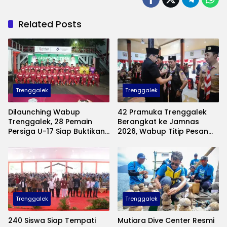
Related Posts
Trenggalek
Trenggalek
Dilaunching Wabup
42 Pramuka Trenggalek
Trenggalek, 28 Pemain
Berangkat ke Jamnas
Persiga U-17 Siap Buktikan
2026, Wabup Titip Pesan
Diri di Piala Suratin
Jaga Nama Baik Daerah
Trenggalek
Trenggalek
240 Siswa Siap Tempati
Mutiara Dive Center Resmi