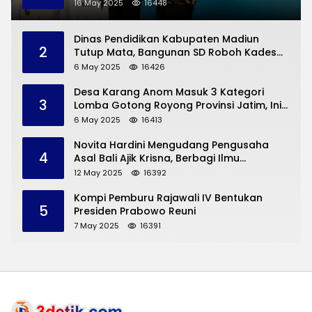
Permasalahan Hukum
16 May 2025
16448
Dinas Pendidikan Kabupaten Madiun
2
Tutup Mata, Bangunan SD Roboh Kades
Dermorejo Bangun Pakai Dana Pribadi
6 May 2025
16426
Desa Karang Anom Masuk 3 Kategori
3
Lomba Gotong Royong Provinsi Jatim, Ini
yang Disampaikan Sekda Trenggalek
6 May 2025
16413
Novita Hardini Mengudang Pengusaha
4
Asal Bali Ajik Krisna, Berbagi Ilmu
Pengembangan Pariwisata dan UMKM
12 May 2025
16392
Trenggalek
Kompi Pemburu Rajawali IV Bentukan
5
Presiden Prabowo Reuni
7 May 2025
16391