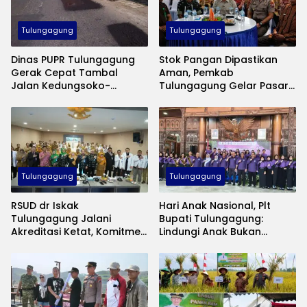
Tulungagung
Tulungagung
Dinas PUPR Tulungagung
Stok Pangan Dipastikan
Gerak Cepat Tambal
Aman, Pemkab
Jalan Kedungsoko-
Tulungagung Gelar Pasar
Gesikan, Gunakan Aspal
Murah Tekan Inflasi
Coldmix
Tulungagung
Tulungagung
RSUD dr Iskak
Hari Anak Nasional, Plt
Tulungagung Jalani
Bupati Tulungagung:
Akreditasi Ketat, Komitmen
Lindungi Anak Bukan
Jaga Mutu Pelayanan
Sekadar Seremoni
Kesehatan