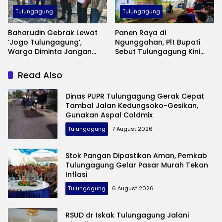
Tulungagung
Tulungagung
Baharudin Gebrak Lewat
Panen Raya di
‘Jogo Tulungagung’,
Ngunggahan, Plt Bupati
Warga Diminta Jangan
Sebut Tulungagung Kini
Lagi Diam Saat Ada
Swasembada Pangan
Gangguan Keamanan
Read Also
Dinas PUPR Tulungagung Gerak Cepat
Tambal Jalan Kedungsoko-Gesikan,
Gunakan Aspal Coldmix
Tulungagung
7 August 2026
Stok Pangan Dipastikan Aman, Pemkab
Tulungagung Gelar Pasar Murah Tekan
Inflasi
Tulungagung
6 August 2026
RSUD dr Iskak Tulungagung Jalani