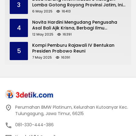
3
Lomba Gotong Royong Provinsi Jatim, Ini
yang Disampaikan Sekda Trenggalek
6 May 2025
16413
Novita Hardini Mengudang Pengusaha
4
Asal Bali Ajik Krisna, Berbagi Ilmu
Pengembangan Pariwisata dan UMKM
12 May 2025
16391
Trenggalek
Kompi Pemburu Rajawali IV Bentukan
5
Presiden Prabowo Reuni
7 May 2025
16391
Perumahan BMW Platinum, Kelurahan Kutoanyar Kec.
Tulungagung, Jawa Timur, 66215
081-330-444-386