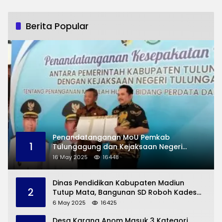
Berita Popular
Penandatanganan MoU Pemkab
1
Tulungagung dan Kejaksaan Negeri
Permasalahan Hukum
16 May 2025
16448
Dinas Pendidikan Kabupaten Madiun
2
Tutup Mata, Bangunan SD Roboh Kades
Dermorejo Bangun Pakai Dana Pribadi
6 May 2025
16425
Desa Karang Anom Masuk 3 Kategori