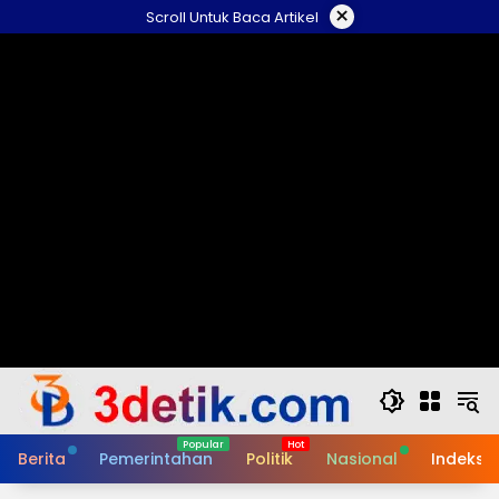
Skip
×
Scroll Untuk Baca Artikel
to
content
Berita
Pemerintahan
Politik
Nasional
Indeks B