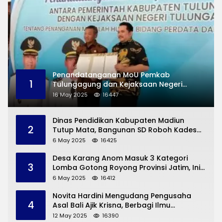
Penandatanganan MoU Pemkab
1
Tulungagung dan Kejaksaan Negeri
Permasalahan Hukum
16 May 2025
16447
Dinas Pendidikan Kabupaten Madiun
2
Tutup Mata, Bangunan SD Roboh Kades
Dermorejo Bangun Pakai Dana Pribadi
6 May 2025
16425
Desa Karang Anom Masuk 3 Kategori
3
Lomba Gotong Royong Provinsi Jatim, Ini
yang Disampaikan Sekda Trenggalek
6 May 2025
16412
Novita Hardini Mengudang Pengusaha
4
Asal Bali Ajik Krisna, Berbagi Ilmu
Pengembangan Pariwisata dan UMKM
12 May 2025
16390