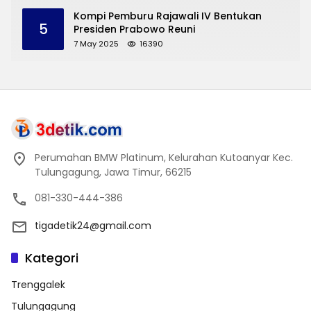
Trenggalek
Kompi Pemburu Rajawali IV Bentukan
5
Presiden Prabowo Reuni
7 May 2025
16390
Perumahan BMW Platinum, Kelurahan Kutoanyar Kec.
Tulungagung, Jawa Timur, 66215
081-330-444-386
tigadetik24@gmail.com
Kategori
Trenggalek
Tulungagung