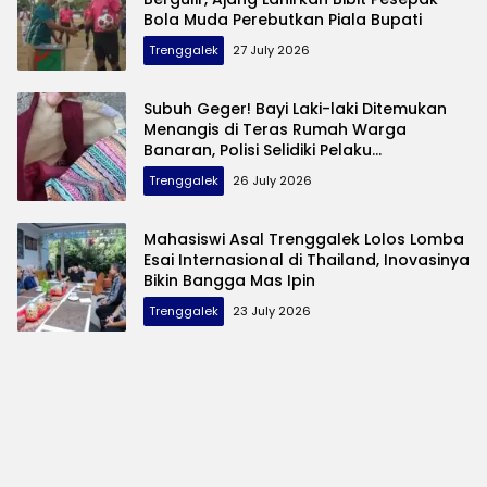
Bola Muda Perebutkan Piala Bupati
Trenggalek
27 July 2026
Subuh Geger! Bayi Laki-laki Ditemukan
Menangis di Teras Rumah Warga
Banaran, Polisi Selidiki Pelaku
Pembuangan
Trenggalek
26 July 2026
Mahasiswi Asal Trenggalek Lolos Lomba
Esai Internasional di Thailand, Inovasinya
Bikin Bangga Mas Ipin
Trenggalek
23 July 2026