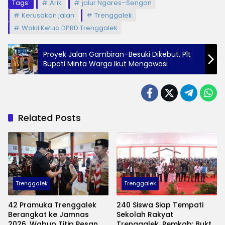
Tags:
Arik
jalur Ngares–Sengon
Kerusakan jalan
Trenggalek
Wakil Ketua DPRD Trenggalek
Proyek Jalan Gambiran–Besuki Dikebut, Plt
Bupati Minta Warga Ikut Mengawasi
Related Posts
Trenggalek
Trenggalek
42 Pramuka Trenggalek
240 Siswa Siap Tempati
Berangkat ke Jamnas
Sekolah Rakyat
2026, Wabup Titip Pesan
Trenggalek, Pemkab: Bukti