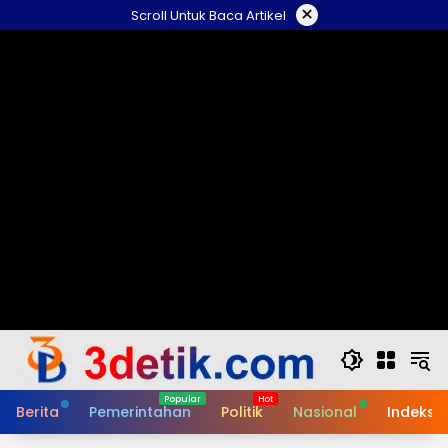
Skip
×
Scroll Untuk Baca Artikel
to
content
Berita
Pemerintahan
Politik
Nasional
Indeks B