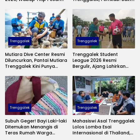
Jaga Nama Baik Daerah
Nyata Negara Hadir untuk
Anak Kurang Mampu
Trenggalek
Trenggalek
Mutiara Dive Center Resmi
Trenggalek Student
Diluncurkan, Pantai Mutiara
League 2026 Resmi
Trenggalek Kini Punya
Bergulir, Ajang Lahirkan
Wisata Bawah Laut
Bibit Pesepak Bola Muda
Andalan
Perebutkan Piala Bupati
Trenggalek
Trenggalek
Subuh Geger! Bayi Laki-laki
Mahasiswi Asal Trenggalek
Ditemukan Menangis di
Lolos Lomba Esai
Teras Rumah Warga
Internasional di Thailand,
Banaran, Polisi Selidiki
Inovasinya Bikin Bangga