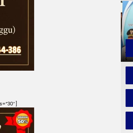
s=”30″]