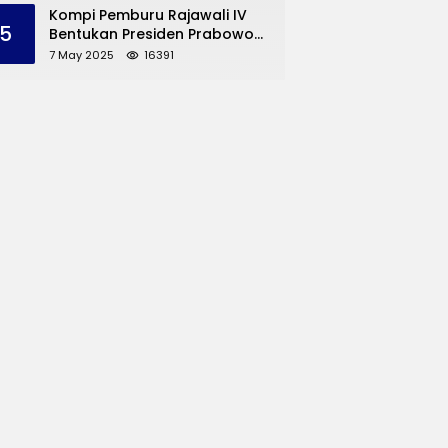
dan UMKM Trenggalek
Kompi Pemburu Rajawali IV
5
Bentukan Presiden Prabowo
Reuni
7 May 2025
16391