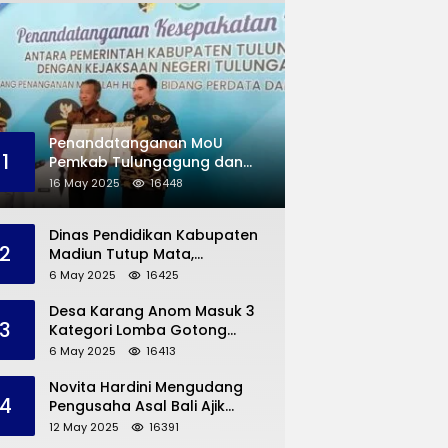
Penandatanganan MoU
1
Pemkab Tulungagung dan
Kejaksaan Negeri
16 May 2025
16448
Permasalahan Hukum
Dinas Pendidikan Kabupaten
2
Madiun Tutup Mata,
Bangunan SD Roboh Kades
6 May 2025
16425
Dermorejo Bangun Pakai
Dana Pribadi
Desa Karang Anom Masuk 3
3
Kategori Lomba Gotong
Royong Provinsi Jatim, Ini
6 May 2025
16413
yang Disampaikan Sekda
Trenggalek
Novita Hardini Mengudang
4
Pengusaha Asal Bali Ajik
Krisna, Berbagi Ilmu
12 May 2025
16391
Pengembangan Pariwisata