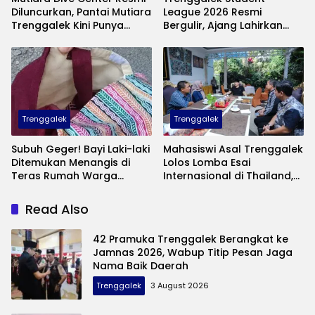
Diluncurkan, Pantai Mutiara
League 2026 Resmi
Trenggalek Kini Punya
Bergulir, Ajang Lahirkan
Wisata Bawah Laut
Bibit Pesepak Bola Muda
Andalan
Perebutkan Piala Bupati
Trenggalek
Trenggalek
Subuh Geger! Bayi Laki-laki
Mahasiswi Asal Trenggalek
Ditemukan Menangis di
Lolos Lomba Esai
Teras Rumah Warga
Internasional di Thailand,
Banaran, Polisi Selidiki
Inovasinya Bikin Bangga
Pelaku Pembuangan
Mas Ipin
Read Also
42 Pramuka Trenggalek Berangkat ke
Jamnas 2026, Wabup Titip Pesan Jaga
Nama Baik Daerah
Trenggalek
3 August 2026