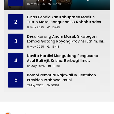
Permasalahan Hukum
16 May 2025
16448
Dinas Pendidikan Kabupaten Madiun
2
Tutup Mata, Bangunan SD Roboh Kades
Dermorejo Bangun Pakai Dana Pribadi
6 May 2025
16425
Desa Karang Anom Masuk 3 Kategori
3
Lomba Gotong Royong Provinsi Jatim, Ini
yang Disampaikan Sekda Trenggalek
6 May 2025
16413
Novita Hardini Mengudang Pengusaha
4
Asal Bali Ajik Krisna, Berbagi Ilmu
Pengembangan Pariwisata dan UMKM
12 May 2025
16391
Trenggalek
Kompi Pemburu Rajawali IV Bentukan
5
Presiden Prabowo Reuni
7 May 2025
16391