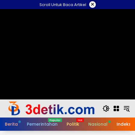
Skip
×
Scroll Untuk Baca Artikel
to
content
Berita
Pemerintahan
Politik
Nasional
Indeks B