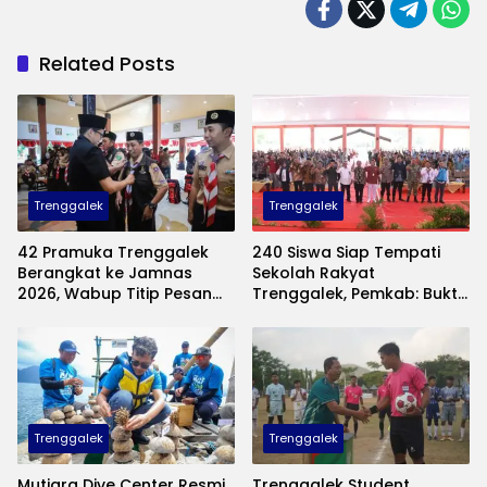
Related Posts
Trenggalek
Trenggalek
42 Pramuka Trenggalek
240 Siswa Siap Tempati
Berangkat ke Jamnas
Sekolah Rakyat
2026, Wabup Titip Pesan
Trenggalek, Pemkab: Bukti
Jaga Nama Baik Daerah
Nyata Negara Hadir untuk
Anak Kurang Mampu
Trenggalek
Trenggalek
Mutiara Dive Center Resmi
Trenggalek Student