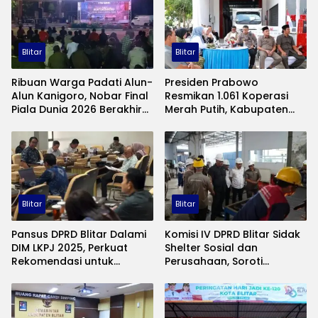
Blitar
Blitar
Ribuan Warga Padati Alun-
Presiden Prabowo
Alun Kanigoro, Nobar Final
Resmikan 1.061 Koperasi
Piala Dunia 2026 Berakhir
Merah Putih, Kabupaten
Meriah, Spanyol Juara
Blitar Siap Perkuat Ekonomi
Desa
Blitar
Blitar
Pansus DPRD Blitar Dalami
Komisi IV DPRD Blitar Sidak
DIM LKPJ 2025, Perkuat
Shelter Sosial dan
Rekomendasi untuk
Perusahaan, Soroti
Perbaikan Kinerja Pemda
Kesejahteraan Pekerja
hingga Disabilitas