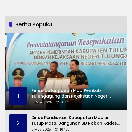
Berita Popular
Penandatanganan MoU Pemkab
1
Tulungagung dan Kejaksaan Negeri
Permasalahan Hukum
16 May 2025
16447
Dinas Pendidikan Kabupaten Madiun
2
Tutup Mata, Bangunan SD Roboh Kades
Dermorejo Bangun Pakai Dana Pribadi
6 May 2025
16425