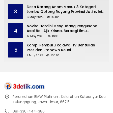
Desa Karang Anom Masuk 3 Kategori
3
Lomba Gotong Royong Provinsi Jatim, Ini
yang Disampaikan Sekda Trenggalek
6 May 2025
16412
Novita Hardini Mengudang Pengusaha
4
Asal Bali Ajik Krisna, Berbagi Ilmu
Pengembangan Pariwisata dan UMKM
12 May 2025
16391
Trenggalek
Kompi Pemburu Rajawali IV Bentukan
5
Presiden Prabowo Reuni
7 May 2025
16390
Perumahan BMW Platinum, Kelurahan Kutoanyar Kec.
Tulungagung, Jawa Timur, 66215
081-330-444-386