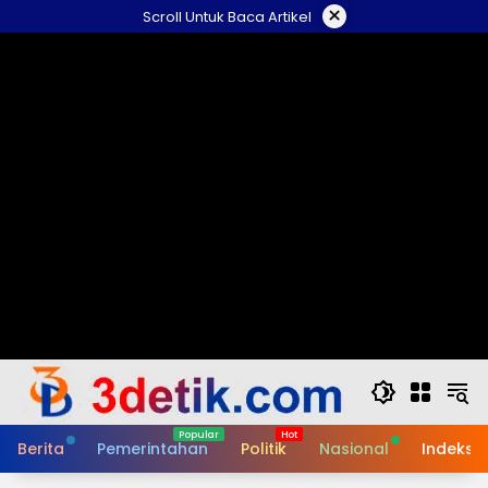
Skip
×
Scroll Untuk Baca Artikel
to
content
Berita
Pemerintahan
Politik
Nasional
Indeks B