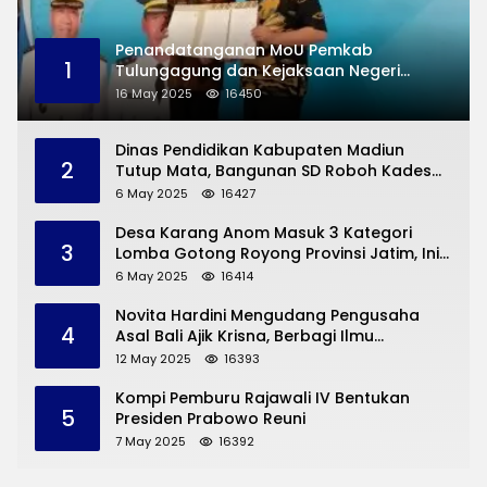
Penandatanganan MoU Pemkab
1
Tulungagung dan Kejaksaan Negeri
Permasalahan Hukum
16 May 2025
16450
Dinas Pendidikan Kabupaten Madiun
2
Tutup Mata, Bangunan SD Roboh Kades
Dermorejo Bangun Pakai Dana Pribadi
6 May 2025
16427
Desa Karang Anom Masuk 3 Kategori
3
Lomba Gotong Royong Provinsi Jatim, Ini
yang Disampaikan Sekda Trenggalek
6 May 2025
16414
Novita Hardini Mengudang Pengusaha
4
Asal Bali Ajik Krisna, Berbagi Ilmu
Pengembangan Pariwisata dan UMKM
12 May 2025
16393
Trenggalek
Kompi Pemburu Rajawali IV Bentukan
5
Presiden Prabowo Reuni
7 May 2025
16392