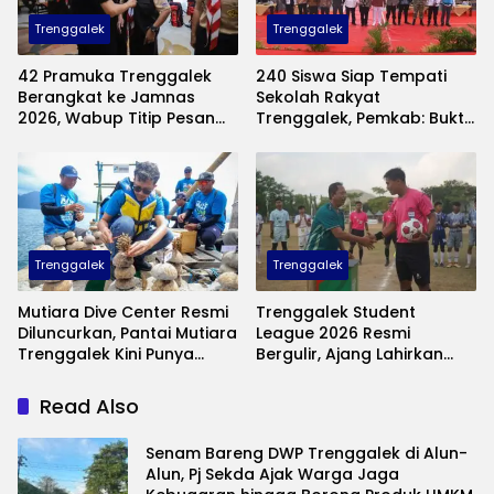
Trenggalek
Trenggalek
42 Pramuka Trenggalek
240 Siswa Siap Tempati
Berangkat ke Jamnas
Sekolah Rakyat
2026, Wabup Titip Pesan
Trenggalek, Pemkab: Bukti
Jaga Nama Baik Daerah
Nyata Negara Hadir untuk
Anak Kurang Mampu
Trenggalek
Trenggalek
Mutiara Dive Center Resmi
Trenggalek Student
Diluncurkan, Pantai Mutiara
League 2026 Resmi
Trenggalek Kini Punya
Bergulir, Ajang Lahirkan
Wisata Bawah Laut
Bibit Pesepak Bola Muda
Andalan
Perebutkan Piala Bupati
Read Also
Senam Bareng DWP Trenggalek di Alun-
Alun, Pj Sekda Ajak Warga Jaga