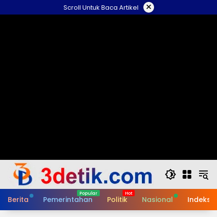
Skip
×
Scroll Untuk Baca Artikel
to
content
Berita
Pemerintahan
Politik
Nasional
Indeks B