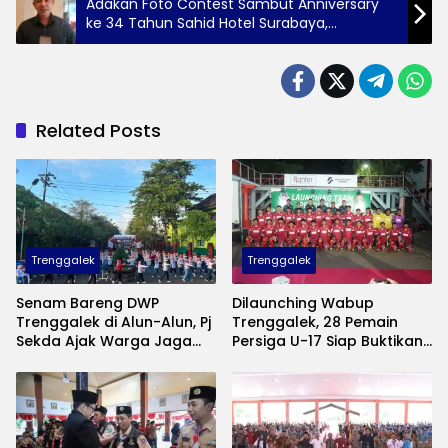
Adakan Foto Contest Sambut Anniversary
ke 34 Tahun Sahid Hotel Surabaya,
Puncaknya Seremoni Potong Tumpeng
Related Posts
Trenggalek
Trenggalek
Senam Bareng DWP
Dilaunching Wabup
Trenggalek di Alun-Alun, Pj
Trenggalek, 28 Pemain
Sekda Ajak Warga Jaga
Persiga U-17 Siap Buktikan
Kebugaran hingga Borong
Diri di Piala Suratin
Produk UMKM