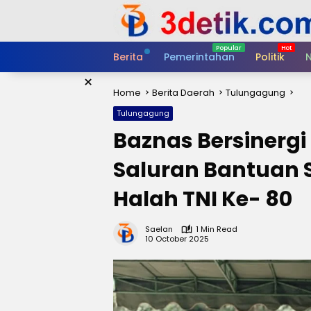
Skip
to
content
Berita
Pemerintahan
Politik
N
×
Home
Berita Daerah
Tulungagung
Tulungagung
Baznas Bersinerg
Saluran Bantuan 
Halah TNI Ke- 80
Saelan
1 Min Read
10 October 2025