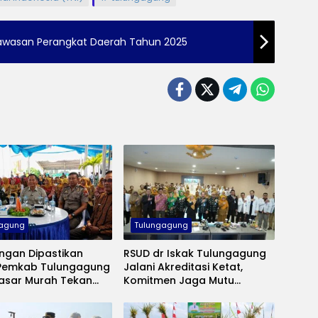
gawasan Perangkat Daerah Tahun 2025
gagung
Tulungagung
ngan Dipastikan
RSUD dr Iskak Tulungagung
Pemkab Tulungagung
Jalani Akreditasi Ketat,
Pasar Murah Tekan
Komitmen Jaga Mutu
Pelayanan Kesehatan