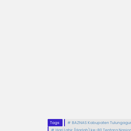
Tags:
BAZNAS Kabupaten Tulungagu
Hari Lahir (Harlah) ke-80 Tentara Nasio