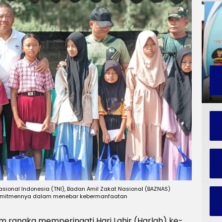
asional Indonesia (TNI), Badan Amil Zakat Nasional (BAZNAS)
omitmennya dalam menebar kebermanfaatan
m rangka memperingati Hari Lahir (Harlah) ke-