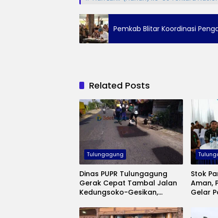
Pemkab Blitar Koordinasi Pen
Related Posts
Tulungagung
Tulun
Dinas PUPR Tulungagung
Stok Pa
Gerak Cepat Tambal Jalan
Aman, 
Kedungsoko-Gesikan,
Gelar 
Gunakan Aspal Coldmix
Inflasi