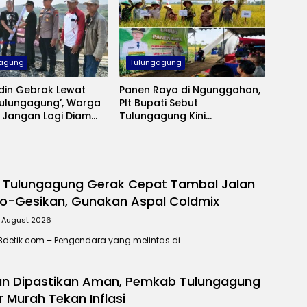
gagung
Tulungagung
din Gebrak Lewat
Panen Raya di Ngunggahan,
Tulungagung’, Warga
Plt Bupati Sebut
 Jangan Lagi Diam
Tulungagung Kini
da Gangguan
Swasembada Pangan
nan
 Tulungagung Gerak Cepat Tambal Jalan
o-Gesikan, Gunakan Aspal Coldmix
 August 2026
detik.com – Pengendara yang melintas di…
an Dipastikan Aman, Pemkab Tulungagung
 Murah Tekan Inflasi