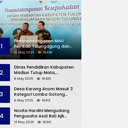
Penandatanganan MoU
1
Pemkab Tulungagung dan
Kejaksaan Negeri
16 May 2025
16448
Permasalahan Hukum
Dinas Pendidikan Kabupaten
2
Madiun Tutup Mata,
Bangunan SD Roboh Kades
6 May 2025
16425
Dermorejo Bangun Pakai
Dana Pribadi
Desa Karang Anom Masuk 3
3
Kategori Lomba Gotong
Royong Provinsi Jatim, Ini
6 May 2025
16413
yang Disampaikan Sekda
Trenggalek
Novita Hardini Mengudang
4
Pengusaha Asal Bali Ajik
Krisna, Berbagi Ilmu
12 May 2025
16391
Pengembangan Pariwisata