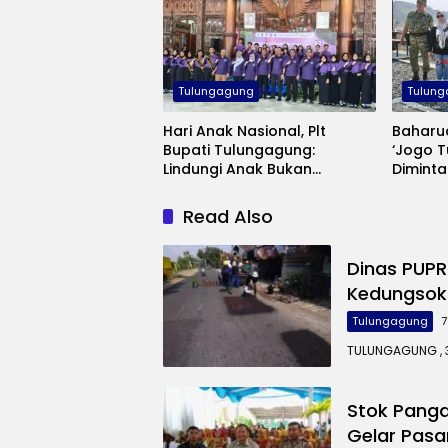
Tulungagung
Tulun
Hari Anak Nasional, Plt
Baharu
Bupati Tulungagung:
‘Jogo 
Lindungi Anak Bukan
Diminta
Sekadar Seremoni
Saat A
Keama
Read Also
Dinas PUPR
Kedungsok
Tulungagung
7
TULUNGAGUNG , 3
Stok Pang
Gelar Pasar