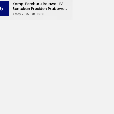
dan UMKM Trenggalek
Kompi Pemburu Rajawali IV
5
Bentukan Presiden Prabowo
Reuni
7 May 2025
16391